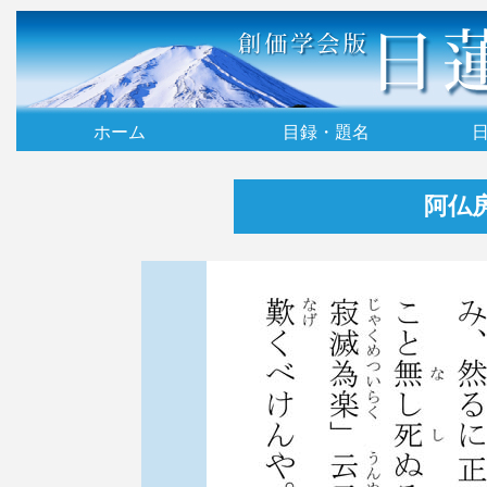
ホーム
目録・題名
阿仏房