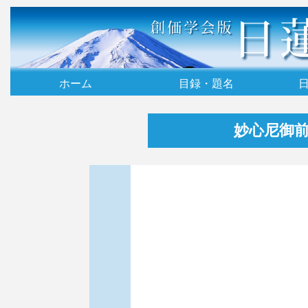
ホーム
目録・題名
妙心尼御前御